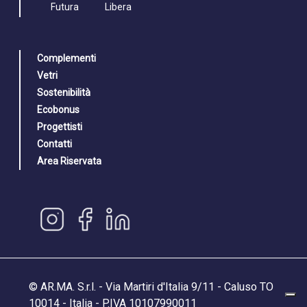
Futura
Libera
Complementi
Vetri
Sostenibilità
Ecobonus
Progettisti
Contatti
Area Riservata
© AR.MA. S.r.l. - Via Martiri d'Italia 9/11 - Caluso TO
10014 - Italia - P.IVA 10107990011